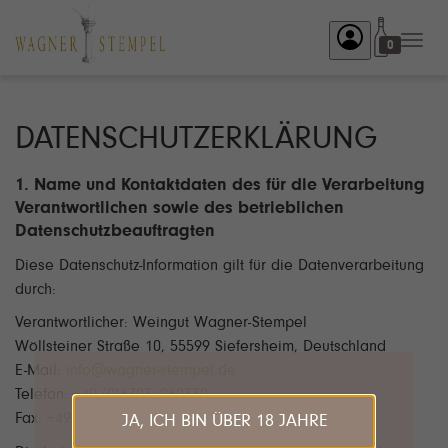
Toggl
0
navig
DATENSCHUTZERKLÄRUNG
1. Name und Kontaktdaten des für die Verarbeitung
Verantwortlichen sowie des betrieblichen
Datenschutzbeauftragten
Diese Datenschutz-Information gilt für die Datenverarbeitung
durch:
Verantwortlicher: Weingut Wagner-Stempel
Wöllsteiner Straße 10, 55599 Siefersheim, Deutschland
E-Mail:
info@wagner-stempel.de
Telefon:
+49 (0)6703–960330
Fax:
+49 (0) 6703–960331
JA, ICH BIN ÜBER 18 JAHRE