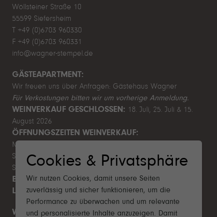
Wöllsteiner Straße 10
55599 Siefersheim
T +49 (0)6703 960330
F +49 (0)6703 960331
info@wagner-stempel.de
GÄSTEAPARTMENT:
Wir freuen uns über Anfragen:
Gästehaus Wagner
Für Verkostungen bitten wir um vorherige Anmeldung.
WEINVERKAUF GESCHLOSSEN:
18. Juli, 25. Juli & 15.
August 2026
ÖFFNUNGSZEITEN WEINVERKAUF:
Mo–Fr 9.00–12.00 & 13.00–17.00 Uhr
Sa 10.00–14.00 Uhr
Cookies & Privatsphäre
So & Feiertage Ruhetag
Wir nutzen Cookies, damit unsere Seiten
BETRIEBSFERIEN SOMMER:
1. August - 9. August 2026
zuverlässig und sicher funktionieren, um die
LEITBILD NACHHALTIGKEIT 2025
Performance zu überwachen und um relevante
WICHTIGES
und personalisierte Inhalte anzuzeigen. Damit