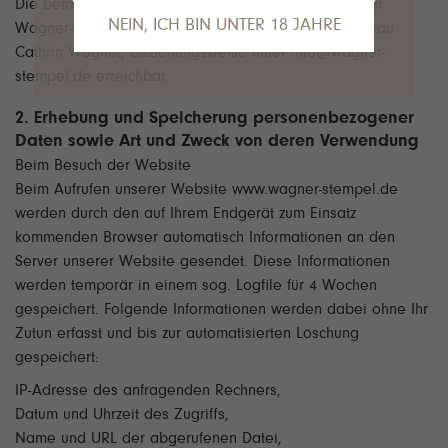
Die betriebliche Datenschutzbeauftragte vom Weingut
NEIN, ICH BIN UNTER 18 JAHRE
Wagner-Stempel ist unter der o.g. Anschrift, zu Hd. Frau
Cathrin Wagner, beziehungsweise unter info@wagner-
Das tut uns leid, Sie sind leider noch nicht
stempel.de erreichbar.
alt genug, um die Inhalte unserer Seite
anzusehen.
2. Erhebung und Speicherung personenbezogener
Gerne empfehlen wir unseren VDP.Partner
Daten sowie Art und Zweck von deren Verwendung
Van Nahmen
an dieser Stelle.
Beim Besuch der Website
Beim Aufrufen unserer Website www.wagner-stempel.de
werden durch den auf Ihrem Endgerät zum Einsatz
kommenden Browser automatisch Informationen an den
Server unserer Website gesendet. Diese Informationen
werden temporär in einem sog. Logfile für 4 Wochen
gespeichert. Folgende Informationen werden dabei ohne Ihr
Zutun erfasst und bis zur automatisierten Löschung
gespeichert:
IP-Adresse des anfragenden Rechners,
Datum und Uhrzeit des Zugriffs,
Name und URL der abgerufenen Datei,