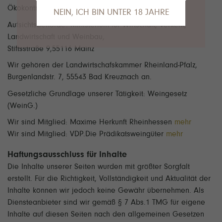
Ökokontrollstellen-Nr.: DE-ÖKO-022
NEIN, ICH BIN UNTER 18 JAHRE
Aufsichtsbehörde: Ministerium für Wirtschaft, Verkehr,
Das tut uns leid, Sie sind leider noch nicht
Landwirtschaft und Weinbau,
alt genug, um die Inhalte unserer Seite
Stiftsstraße 9,55116 Mainz
anzusehen.
Wir gehören der Landwirtschafskammer Rheinland-Pfalz,
Gerne empfehlen wir unseren VDP.Partner
Burgenlandstr. 7, 55543 Bad Kreuznach an.
Van Nahmen
an dieser Stelle.
Gesetzliche Grundlage unserer Tätigkeit: Weingesetz
(WeinG.)
Wir sind Mitglied: Maxime Herkunft Rheinhessen
mehr
Wir sind Mitglied: VDP.Die Prädikatsweingüter
mehr
Haftungsausschluss für Inhalte
Die Inhalte unserer Seiten wurden mit größter Sorgfalt
erstellt. Für die Richtigkeit, Vollständigkeit und Aktualität der
Inhalte können wir jedoch keine Gewähr übernehmen. Als
Diensteanbieter sind wir gemäß § 7 Abs.1 TMG für eigene
Inhalte auf diesen Seiten nach den allgemeinen Gesetzen