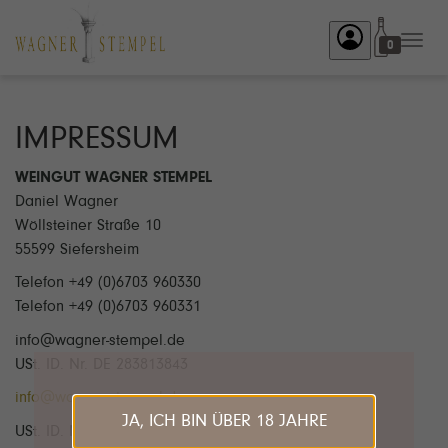
Toggl
0
navig
IMPRESSUM
WEINGUT WAGNER STEMPEL
Daniel Wagner
Wöllsteiner Straße 10
55599 Siefersheim
Telefon +49 (0)6703 960330
Telefon +49 (0)6703 960331
info@wagner-stempel.de
USt. ID. Nr. DE 283813843
info@wagner-stempel.de
JA, ICH BIN ÜBER 18 JAHRE
USt. ID. Nr. DE 283813843