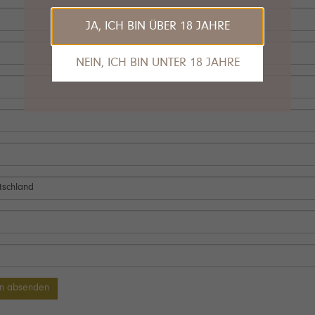
JA, ICH BIN ÜBER 18 JAHRE
NEIN, ICH BIN UNTER 18 JAHRE
Das tut uns leid, Sie sind leider noch nicht
alt genug, um die Inhalte unserer Seite
anzusehen.
Gerne empfehlen wir unseren VDP.Partner
Van Nahmen
an dieser Stelle.