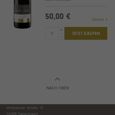
50,00 €
Details
+
JETZT KAUFEN
–
NACH OBEN
WEINGUT WAGNER-STEMPEL
Daniel Wagner
Wöllsteiner Straße 10
55599 Siefersheim