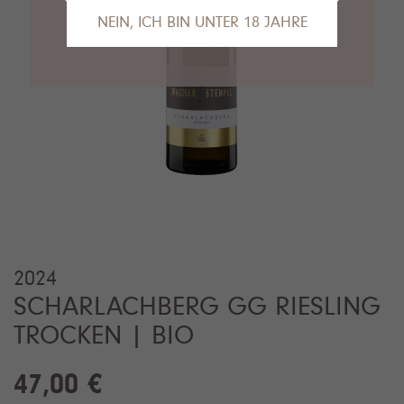
NEIN, ICH BIN UNTER 18 JAHRE
Das tut uns leid, Sie sind leider noch nicht
alt genug, um die Inhalte unserer Seite
anzusehen.
Gerne empfehlen wir unseren VDP.Partner
Van Nahmen
an dieser Stelle.
2024
SCHARLACHBERG GG RIESLING
TROCKEN | BIO
47,00 €