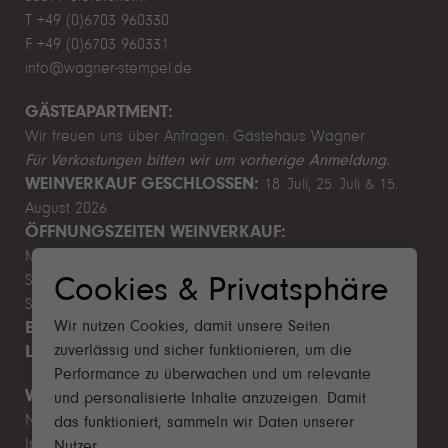
T +49 (0)6703 960330
F +49 (0)6703 960331
info@wagner-stempel.de
GÄSTEAPARTMENT:
Wir freuen uns über Anfragen:
Gästehaus Wagner
Für Verkostungen bitten wir um vorherige Anmeldung.
WEINVERKAUF GESCHLOSSEN:
18. Juli, 25. Juli & 15.
August 2026
ÖFFNUNGSZEITEN WEINVERKAUF:
Mo–Fr 9.00–12.00 & 13.00–17.00 Uhr
Sa 10.00–14.00 Uhr
Cookies & Privatsphäre
So & Feiertage Ruhetag
Wir nutzen Cookies, damit unsere Seiten
BETRIEBSFERIEN SOMMER:
1. August - 9. August 2026
zuverlässig und sicher funktionieren, um die
LEITBILD NACHHALTIGKEIT 2025
Performance zu überwachen und um relevante
WICHTIGES
und personalisierte Inhalte anzuzeigen. Damit
Newsletter
das funktioniert, sammeln wir Daten unserer
Impressum
Nutzer.