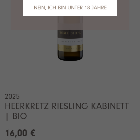
NEIN, ICH BIN UNTER 18 JAHRE
Das tut uns leid, Sie sind leider noch nicht
alt genug, um die Inhalte unserer Seite
anzusehen.
Gerne empfehlen wir unseren VDP.Partner
Van Nahmen
an dieser Stelle.
2025
HEERKRETZ RIESLING KABINETT
| BIO
16,00 €