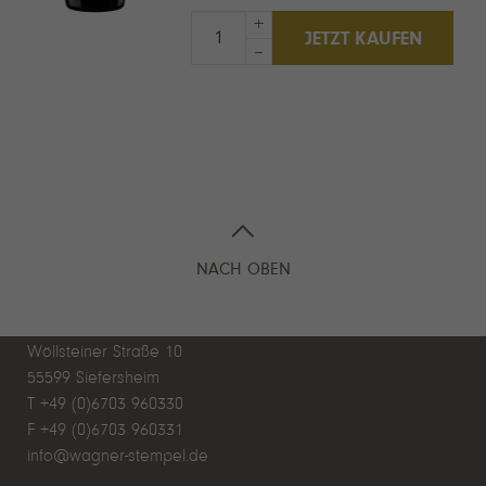
+
JETZT KAUFEN
–
NACH OBEN
WEINGUT WAGNER-STEMPEL
Daniel Wagner
Wöllsteiner Straße 10
55599 Siefersheim
T +49 (0)6703 960330
F +49 (0)6703 960331
info@wagner-stempel.de