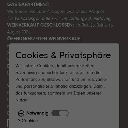
GÄSTEAPARTMENT:
Wir freuen uns über Anfragen:
Gästehaus Wagner
Für Verkostungen bitten wir um vorherige Anmeldung.
WEINVERKAUF GESCHLOSSEN:
18. Juli, 25. Juli & 15.
August 2026
ÖFFNUNGSZEITEN WEINVERKAUF:
Mo–Fr 9.00–12.00 & 13.00–17.00 Uhr
Sa 10.00–14.00 Uhr
Cookies & Privatsphäre
So & Feiertage Ruhetag
Wir nutzen Cookies, damit unsere Seiten
BETRIEBSFERIEN SOMMER:
1. August - 9. August 2026
zuverlässig und sicher funktionieren, um die
LEITBILD NACHHALTIGKEIT 2025
Performance zu überwachen und um relevante
WICHTIGES
und personalisierte Inhalte anzuzeigen. Damit
Newsletter
das funktioniert, sammeln wir Daten unserer
Impressum
Nutzer.
Kontakt
Notwendig
Datenschutz
2 Cookies
Widerruf erklären