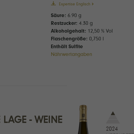
Expertise Englisch
Säure:
6.90 g
Restzucker:
4.30 g
Alkoholgehalt:
12,50 % Vol
Flaschengröße:
0,750 l
Enthält Sulfite
Nährwertangaben
E LAGE
2024