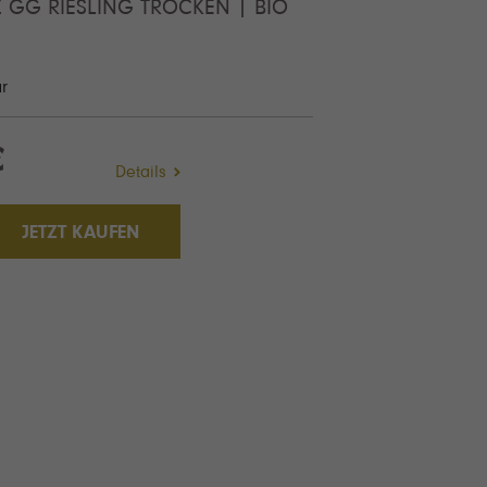
 GG RIESLING TROCKEN | BIO
ar
€
Details
JETZT KAUFEN