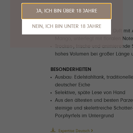
JA, ICH BIN ÜBER 18 JAHRE
WEINBESCHREIBUNG
Klare, hellgelbe Farbe
NEIN, ICH BIN UNTER 18 JAHRE
Intensiver und komplexer Duft mit 
Das tut uns leid, Sie sind leider noch nicht
Mango, unterlegt mit floralen Not
alt genug, um die Inhalte unserer Seite
Trocken-, frische und animierende 
anzusehen.
hohes Volumen bei großer Länge 
Gerne empfehlen wir unseren VDP.Partner
Van Nahmen
an dieser Stelle.
BESONDERHEITEN
Ausbau: Edelstahltank, traditionell
deutscher Eiche
Selektive, späte Lese von Hand
Aus den ältesten und besten Par
steinige und skelettreiche Schot
Porphyrfels im Untergrund
Expertise Deutsch