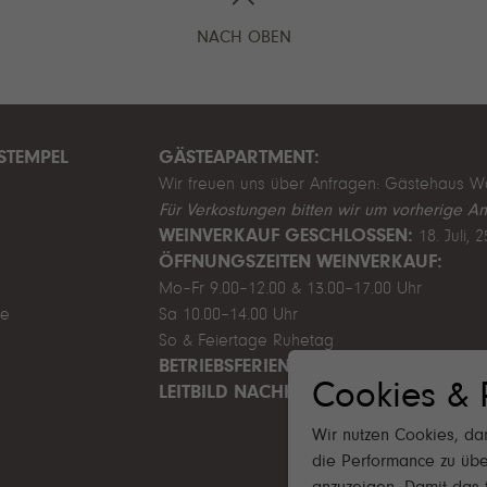
NACH OBEN
STEMPEL
GÄSTEAPARTMENT:
Wir freuen uns über Anfragen:
Gästehaus W
Für Verkostungen bitten wir um vorherige A
WEINVERKAUF GESCHLOSSEN:
18. Juli, 
ÖFFNUNGSZEITEN WEINVERKAUF:
Mo–Fr 9.00–12.00 & 13.00–17.00 Uhr
de
Sa 10.00–14.00 Uhr
So & Feiertage Ruhetag
BETRIEBSFERIEN SOMMER:
1. August - 9.
Cookies & 
LEITBILD NACHHALTIGKEIT 2025
Wir nutzen Cookies, dam
die Performance zu übe