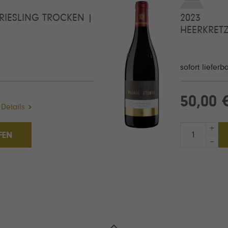
IESLING TROCKEN |
2023
HEERKRET
sofort lieferb
50,00 
Details
+
FEN
–