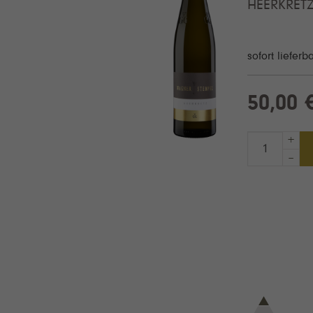
HEERKRETZ
sofort lieferb
50,00 
+
–