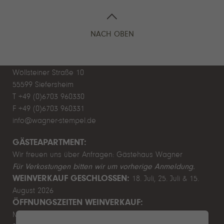
NACH OBEN
WEINGUT WAGNER-STEMPEL
Daniel Wagner
Wöllsteiner Straße 10
55599 Siefersheim
T +49 (0)6703 960330
F +49 (0)6703 960331
info@wagner-stempel.de
GÄSTEAPARTMENT:
Wir freuen uns über Anfragen:
Gästehaus Wagner
Für Verkostungen bitten wir um vorherige Anmeldung.
WEINVERKAUF GESCHLOSSEN:
18. Juli, 25. Juli & 15.
August 2026
ÖFFNUNGSZEITEN WEINVERKAUF:
Mo–Fr 9.00–12.00 & 13.00–17.00 Uhr