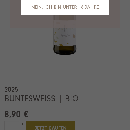
NEIN, ICH BIN UNTER 18 JAHRE
Das tut uns leid, Sie sind leider noch nicht
alt genug, um die Inhalte unserer Seite
anzusehen.
Gerne empfehlen wir unseren VDP.Partner
Van Nahmen
an dieser Stelle.
2025
BUNTESWEISS | BIO
8,90 €
+
JETZT KAUFEN